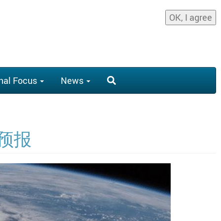
OK, I agree
nal Focus
News
预报