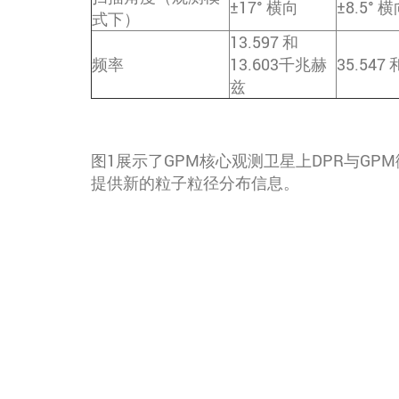
±17° 横向
±8.5° 
式下）
13.597 和
频率
13.603千兆赫
35.547
兹
图1展示了GPM核心观测卫星上DPR与GP
提供新的粒子粒径分布信息。