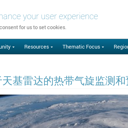
nhance your user experience
 consent for us to set cookies.
nity
Resources
Thematic Focus
Regio
于天基雷达的热带气旋监测和