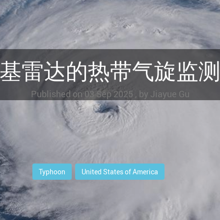
基雷达的热带气旋监
Published on
03 Sep 2025
, by
Jiayue Gu
Typhoon
United States of America