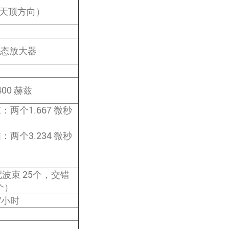
（天顶方向）
个固态放大器
4400 赫兹
：两个1.667 微秒
；
：两个3.234 微秒
配波束 25个，交错
个）
米/小时