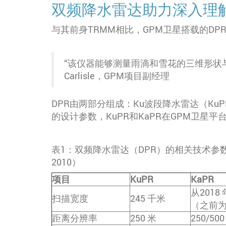
双频降水雷达助力深入理
与其前身TRMM相比，GPM卫星搭载的DP
“该仪器能够测量雨滴和雪花的三维形状与
Carlisle，GPM项目副经理
DPR由两部分组成：Ku波段降水雷达（Ku
的设计参数，KuPR和KaPR在GPM卫
表1：双频降水雷达（DPR）的相关技术参数（Iguc
2010）
项目
KuPR
KaPR
从2018
扫描宽度
245 千米
（之前为 
距离分辨率
250 米
250/500