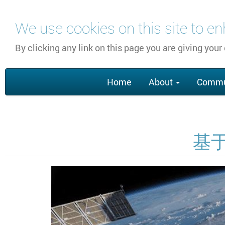
跳
We use cookies on this site to e
转
到
By clicking any link on this page you are giving your
主
要
Main
内
Home
About
Commu
navigation
容
基