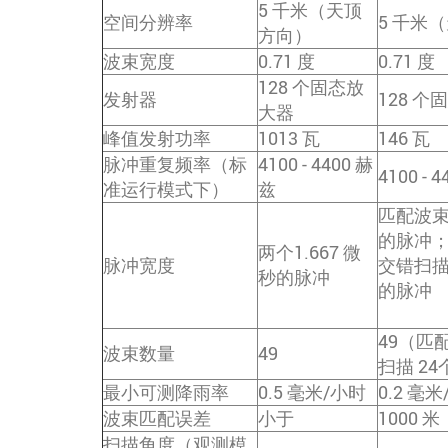
5 千米（天顶
空间分辨率
5 千米
方向）
波束宽度
0.71 度
0.71 度
128 个固态放
发射器
128 
大器
峰值发射功率
1013 瓦
146 瓦
脉冲重复频率（标
4100 - 4400 赫
4100 - 
准运行模式下）
兹
匹配波束
的脉冲
两个1.667 微
脉冲宽度
交错扫描
秒的脉冲
的脉冲
49（匹
波束数量
49
扫描 24
最小可测降雨率
0.5 毫米/小时
0.2 毫
波束匹配误差
小于
1000 米
扫描角度（观测模