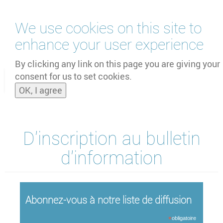
Skip
We use cookies on this site to
to
main
enhance your user experience
content
by
UNOOSA
and
PSIPW
By clicking any link on this page you are giving your
consent for us to set cookies.
Toggle
OK, I agree
naviga
D'inscription au bulletin
d'information
Abonnez-vous à notre liste de diffusion
*
obligatoire