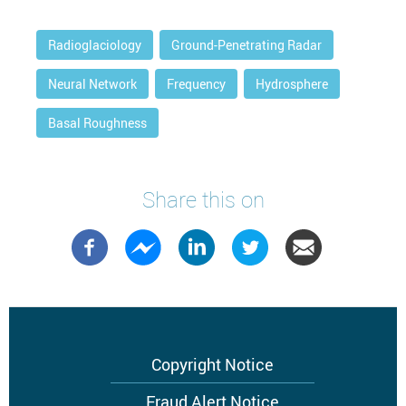
Radioglaciology
Ground-Penetrating Radar
Neural Network
Frequency
Hydrosphere
Basal Roughness
Share this on
Footer
Copyright Notice
menu
Fraud Alert Notice