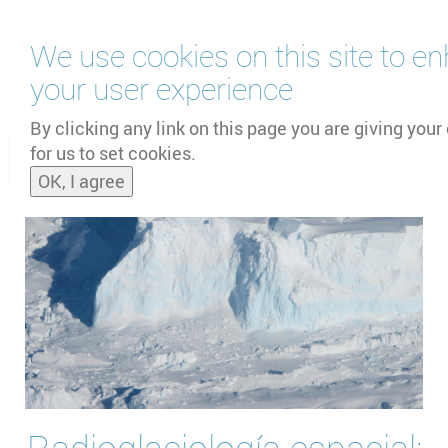
Skip
We use cookies on this site to e
to
main
your user experience
content
by
UNOOSA
and
PSIPW
By clicking any link on this page you are giving your
for us to set cookies.
Toggle
OK, I agree
naviga