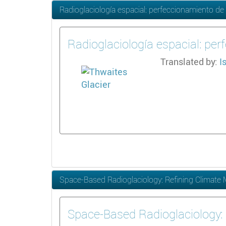
Radioglaciología espacial: perfeccionamiento de l
Radioglaciología espacial: per
Translated by:
I
Space-Based Radioglaciology: Refining Climate 
Space-Based Radioglaciology: 