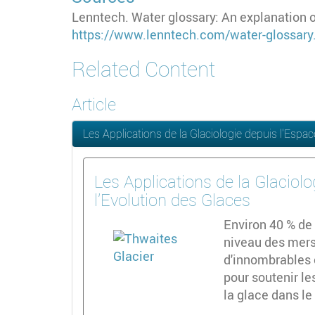
Lenntech. Water glossary: An explanation o
https://www.lenntech.com/water-glossary
Related Content
Article
Les Applications de la Glaciologie depuis l'Espa
Les Applications de la Glaciol
l'Evolution des Glaces
Environ 40 % de
niveau des mers
d'innombrables 
pour soutenir le
la glace dans le