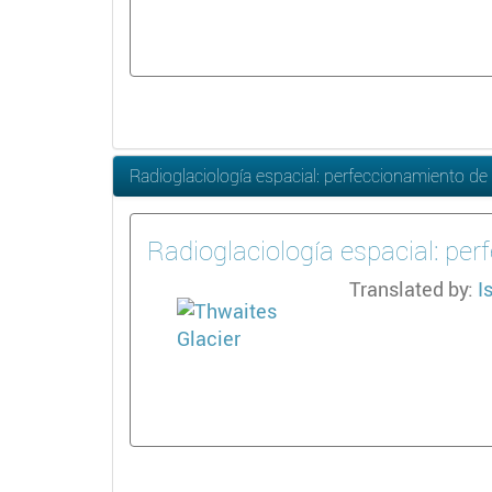
Radioglaciología espacial: perfeccionamiento de l
Radioglaciología espacial: per
Translated by:
I