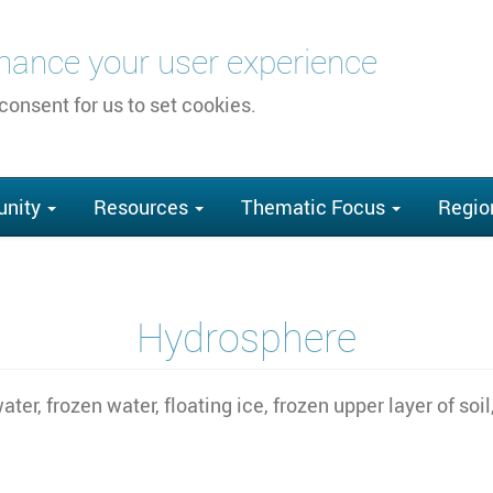
nhance your user experience
 consent for us to set cookies.
nity
Resources
Thematic Focus
Regio
Hydrosphere
water, frozen water, floating ice, frozen upper layer of s