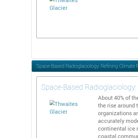
Space-Based Radioglaciology: Refining Climate 
Space-Based Radioglaciology: 
About 40% of the
the rise around 
organizations an
accurately model
continental ice 
coastal communi