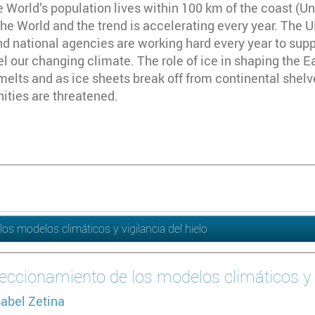
 World’s population lives within 100 km of the coast (U
the World and the trend is accelerating every year. The U
d national agencies are working hard every year to suppor
 our changing climate. The role of ice in shaping the Ea
melts and as ice sheets break off from continental shelv
ties are threatened.
os modelos climáticos y vigilancia del hielo
feccionamiento de los modelos climáticos y v
sabel Zetina