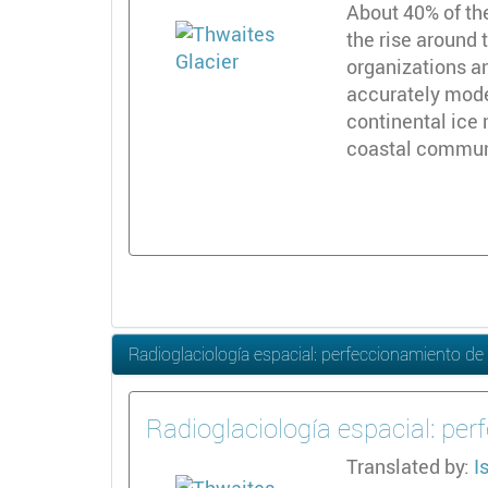
About 40% of the
the rise around 
organizations an
accurately model
continental ice 
coastal communi
Radioglaciología espacial: perfeccionamiento de l
Radioglaciología espacial: per
Translated by:
I