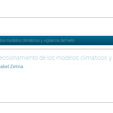
os modelos climáticos y vigilancia del hielo
feccionamiento de los modelos climáticos y v
sabel Zetina