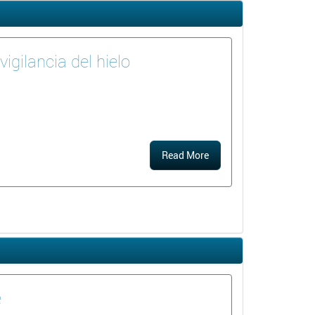
igilancia del hielo
Read More
e