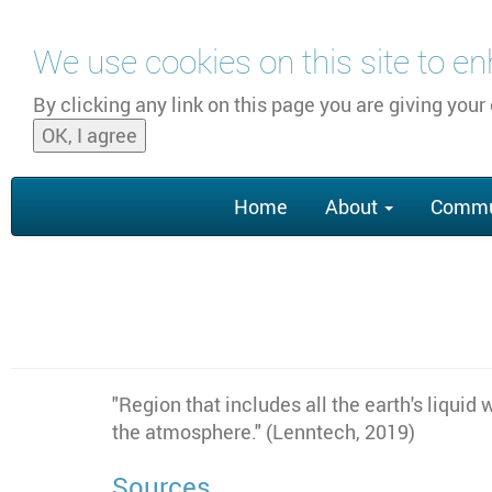
Skip to main content
We use cookies on this site to e
By clicking any link on this page you are giving your
OK, I agree
Main
Home
About
Commu
navigation
"
Region that includes all the earth's liquid 
the atmosphere." (Lenntech, 2019)
Sources