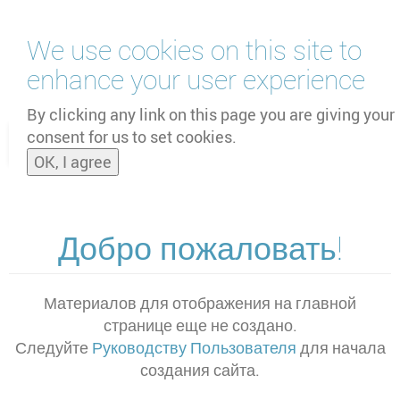
Перейти
We use cookies on this site to
к
основному
enhance your user experience
содержанию
by
UNOOSA
and
PSIPW
By clicking any link on this page you are giving your
consent for us to set cookies.
Toggle
OK, I agree
naviga
Добро пожаловать!
Материалов для отображения на главной
странице еще не создано.
Следуйте
Руководству Пользователя
для начала
создания сайта.