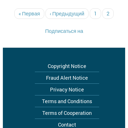
Первая
« Первая
Предыдущая
‹ Предыдущий
Страница
1
Текущая
2
Нумерация
страниц
страница
страница
страниц
Подписаться на
Footer
Copyright Notice
menu
Fraud Alert Notice
Privacy Notice
Terms and Conditions
Terms of Cooperation
Contact