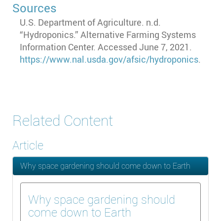
Sources
U.S. Department of Agriculture. n.d.
“Hydroponics.” Alternative Farming Systems
Information Center. Accessed June 7, 2021.
https://www.nal.usda.gov/afsic/hydroponics
.
Related Content
Article
Why space gardening should come down to Earth
Why space gardening should
come down to Earth