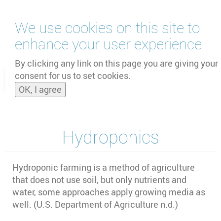
Skip
We use cookies on this site to
to
main
enhance your user experience
content
by
UNOOSA
and
PSIPW
By clicking any link on this page you are giving your
consent for us to set cookies.
Toggle
OK, I agree
naviga
Hydroponics
Hydroponic farming is a method of agriculture
that does not use soil, but only nutrients and
water, some approaches apply growing media as
well. (U.S. Department of Agriculture n.d.)