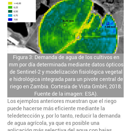
Figura 3: Demanda de agua de los cultivos en
mm por día determinada mediante datos ópticos
de Sentinel-2 y modelización fisiológica vegetal
e hidrológica integrada para un pivote central de
riego en Zambia. Cortesía de Vista GmbH, 2018.
Fuente de la imagen: ESA).
Los ejemplos anteriores muestran que el riego
puede hacerse más eficiente mediante la
teledetección y, por lo tanto, reducir la demanda
de agua agrícola, ya que es posible una
aplicación más selectiva del agua con bajas