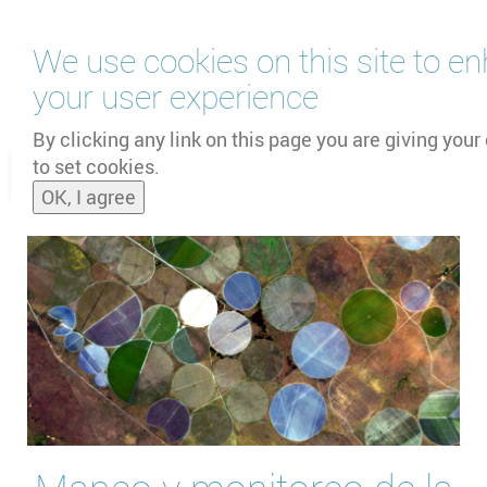
Skip
We use cookies on this site to e
to
main
your user experience
content
by
UNOOSA
and
PSIPW
By clicking any link on this page you are giving your
to set cookies.
Toggle
OK, I agree
naviga